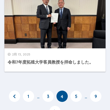
2月 13, 2025
令和7年度拓殖大学客員教授を拝命しました。
1
3
5
9
…
4
…