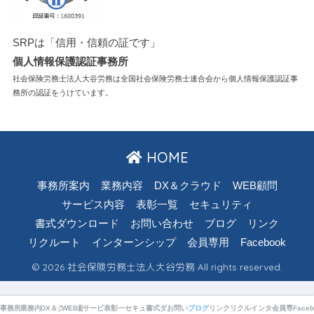
SRPは「信用・信頼の証です」
個人情報保護認証事務所
社会保険労務士法人大谷労務は全国社会保険労務士連合会から個人情報保護認証事
務所の認証をうけています。
HOME
事務所案内
業務内容
DX＆クラウド
WEB顧問
サービス内容
表彰一覧
セキュリティ
書式ダウンロード
お問い合わせ
ブログ
リンク
リクルート
インターンシップ
会員専用
Facebook
© 2026 社会保険労務士法人大谷労務 All rights reserved.
事務所案内
業務内容
DX＆クラウド
WEB顧問
サービス内容
表彰一覧
セキュリティ
書式ダウンロード
お問い合わせ
ブログ
リンク
リクルート
インターンシップ
会員専用
Faceb