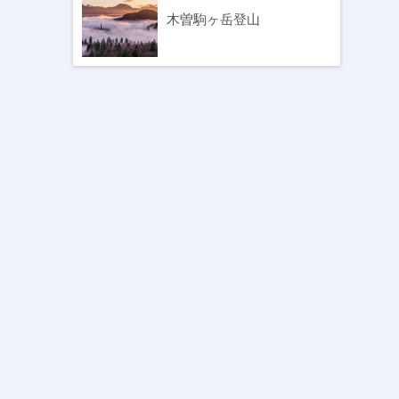
木曽駒ヶ岳登山